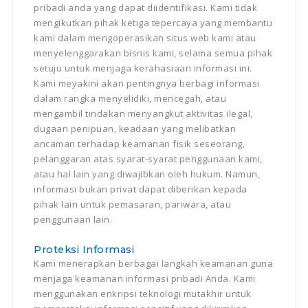
pribadi anda yang dapat diidentifikasi. Kami tidak
mengikutkan pihak ketiga tepercaya yang membantu
kami dalam mengoperasikan situs web kami atau
menyelenggarakan bisnis kami, selama semua pihak
setuju untuk menjaga kerahasiaan informasi ini.
Kami meyakini akan pentingnya berbagi informasi
dalam rangka menyelidiki, mencegah, atau
mengambil tindakan menyangkut aktivitas ilegal,
dugaan penipuan, keadaan yang melibatkan
ancaman terhadap keamanan fisik seseorang,
pelanggaran atas syarat-syarat penggunaan kami,
atau hal lain yang diwajibkan oleh hukum. Namun,
informasi bukan privat dapat diberikan kepada
pihak lain untuk pemasaran, pariwara, atau
penggunaan lain.
Proteksi Informasi
Kami menerapkan berbagai langkah keamanan guna
menjaga keamanan informasi pribadi Anda. Kami
menggunakan enkripsi teknologi mutakhir untuk